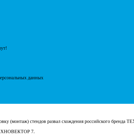
нут!
 персональных данных
новку (монтаж) стендов развал схождения российского бренда
 ТЕХНОВЕКТОР 7.