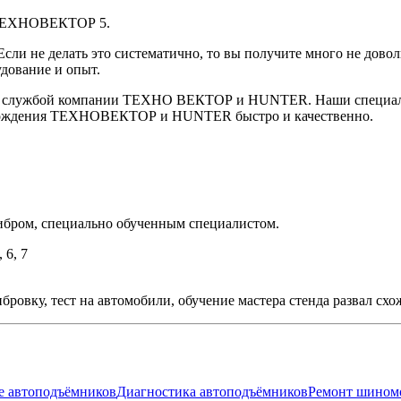
 ТЕХНОВЕКТОР 5.
Если не делать это систематично, то вы получите много не дово
дование и опыт.
ой службой компании ТЕХНО ВЕКТОР и HUNTER. Наши специали
л схождения ТЕХНОВЕКТОР и HUNTER быстро и качественно.
либром, специально обученным специалистом.
6, 7
ибровку, тест на автомобили, обучение мастера стенда развал схо
 автоподъёмников
Диагностика автоподъёмников
Ремонт шином